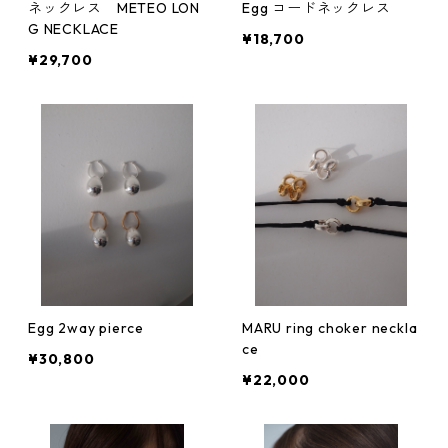
ネックレス METEO LON
Egg コードネックレス
G NECKLACE
¥18,700
¥29,700
Egg 2way pierce
MARU ring choker neckla
ce
¥30,800
¥22,000