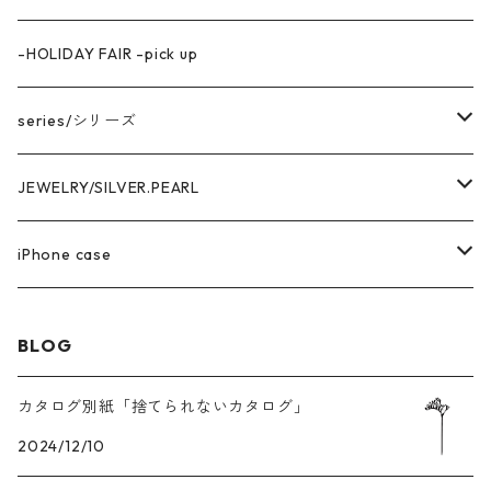
-HOLIDAY FAIR -pick up
series/シリーズ
中空構造デザイン
JEWELRY/SILVER.PEARL
marina series/マリーナシリーズ
getsumen series/月面シリーズ
PIRCE & EARRNG
iPhone case
square series/スクエアシリーズ
EARCUFF
AKOYA OVAL series/アコヤ真珠
RING
iPhone14 series
BLOG
enren series/エンレン シリーズ
MEDA series/メダシリーズ
NECKLACE
iPhone13 series
カタログ別紙「捨てられないカタログ」
Heart Wring series/ハートWリングシリーズ
2024/12/10
PEARL
PEARL /パール
BRACELET
iPhone12series