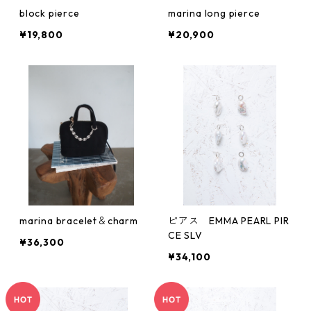
block pierce
marina long pierce
¥19,800
¥20,900
marina bracelet＆charm
ピアス EMMA PEARL PIR
CE SLV
¥36,300
¥34,100