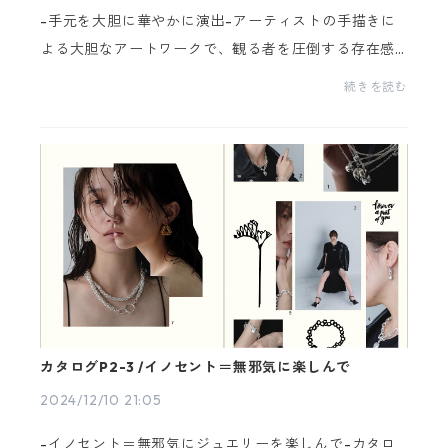
-手元を大胆に華やかに演出-アーティストの手描きに
よる大胆なアートワークで、観る者を圧倒する存在感
を放つ！ジュエリーを一層引き立ててくれるデザイ
続きを読む
ン。カタログP4-5【enren series】円連/エンレンシリ
ーズの...
カタログP2-3 /イノセント＝無邪気に楽しんで
2024/12/10 21:05
-イノセント＝無邪気にジュエリーを楽しんで-カタロ