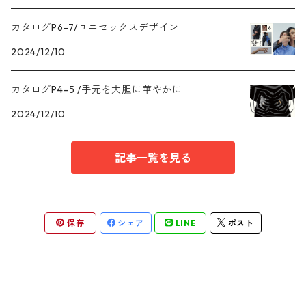
カタログP6-7/ユニセックスデザイン
Tahiti pearl /タヒチパール
ANCLET
iPhone11series
2024/12/10
EN series/エンシリーズ
CHARM
iPhone SE
カタログP4-5 /手元を大胆に華やかに
baroque pearl /バロックパール
2024/12/10
記事一覧を見る
保存
シェア
LINE
ポスト