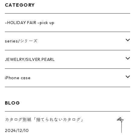
CATEGORY
-HOLIDAY FAIR -pick up
series/シリーズ
中空構造デザイン
JEWELRY/SILVER.PEARL
marina series/マリーナシリーズ
getsumen series/月面シリーズ
PIRCE & EARRNG
iPhone case
square series/スクエアシリーズ
EARCUFF
AKOYA OVAL series/アコヤ真珠
RING
iPhone14 series
BLOG
enren series/エンレン シリーズ
MEDA series/メダシリーズ
NECKLACE
iPhone13 series
カタログ別紙「捨てられないカタログ」
Heart Wring series/ハートWリングシリーズ
2024/12/10
PEARL
PEARL /パール
BRACELET
iPhone12series