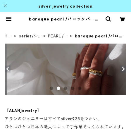
silver jewelry collection
baroque pearl /バロックパール |
ALAN
HO
series/シ
PEARL /パ
baroque pearl /バロッ
ME
リーズ
ール
クパール
【
ALANjewelry
】
アランのジュエリーはすべてsilver925をつかい、
ひとつひとつ日本の職人によって手作業でつくられています。