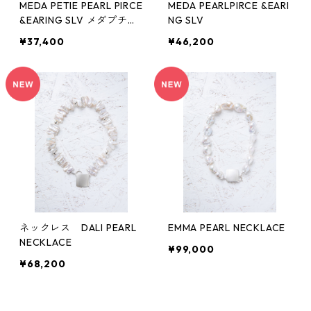
MEDA PETIE PEARL PIRCE
MEDA PEARLPIRCE &EARI
&EARING SLV メダプチ
NG SLV
ピアス&イヤリング
¥37,400
¥46,200
ネックレス DALI PEARL
EMMA PEARL NECKLACE
NECKLACE
¥99,000
¥68,200