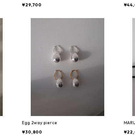
¥29,700
¥44
Egg 2way pierce
MARU
¥30,800
¥22