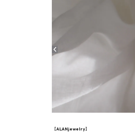
【
ALANjewelry
】