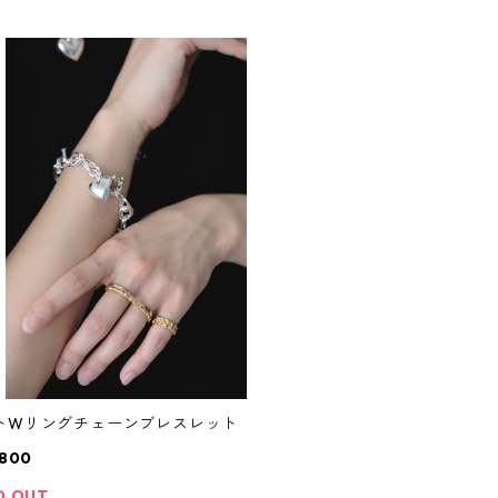
トWリングチェーンブレスレット
,800
D OUT