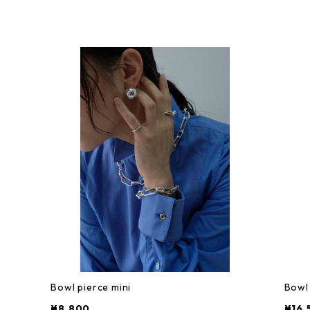
Bowl pierce mini
Bowl
¥8,800
¥16,