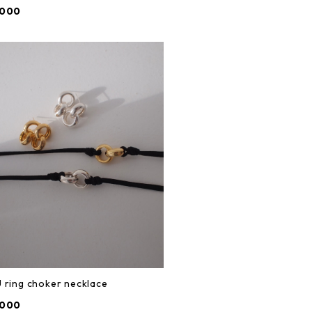
,000
 ring choker necklace
,000