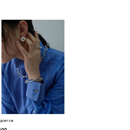
 pierce
500