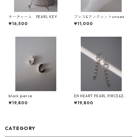
キーチャーム PEARL KEY
ブレス&アンクレットunisex
¥16,500
¥11,000
block pierce
EN HEART PEARL PIRCE&EA
RRING/pair
¥19,800
¥19,800
CATEGORY