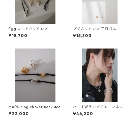
Egg コードネックレス
プチネックレス 三日月ムーン/
GETSUMEN petit necklace m
¥18,700
¥15,300
ikazuki moon
MARU ring choker necklace
ハートWリングチェーンネッ
クレス
¥22,000
¥46,200