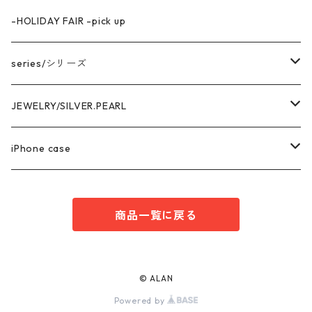
-HOLIDAY FAIR -pick up
series/シリーズ
中空構造デザイン
JEWELRY/SILVER.PEARL
marina series/マリーナシリーズ
getsumen series/月面シリーズ
PIRCE & EARRNG
iPhone case
square series/スクエアシリーズ
EARCUFF
AKOYA OVAL series/アコヤ真珠
RING
iPhone14 series
商品一覧に戻る
enren series/エンレン シリーズ
MEDA series/メダシリーズ
NECKLACE
iPhone13 series
Heart Wring series/ハートWリングシリーズ
PEARL
PEARL /パール
BRACELET
iPhone12series
© ALAN
Powered by