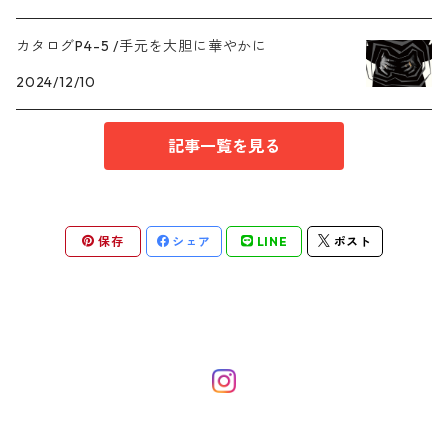
EN series/エンシリーズ
CHARM
iPhone SE
カタログP4-5 /手元を大胆に華やかに
baroque pearl /バロックパール
2024/12/10
記事一覧を見る
保存
シェア
LINE
ポスト