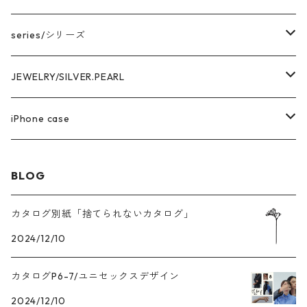
series/シリーズ
中空構造デザイン
JEWELRY/SILVER.PEARL
marina series/マリーナシリーズ
getsumen series/月面シリーズ
PIRCE & EARRNG
iPhone case
square series/スクエアシリーズ
EARCUFF
AKOYA OVAL series/アコヤ真珠
RING
iPhone14 series
BLOG
enren series/エンレン シリーズ
MEDA series/メダシリーズ
NECKLACE
iPhone13 series
カタログ別紙「捨てられないカタログ」
Heart Wring series/ハートWリングシリーズ
2024/12/10
PEARL
PEARL /パール
BRACELET
iPhone12series
カタログP6-7/ユニセックスデザイン
Tahiti pearl /タヒチパール
ANCLET
iPhone11series
2024/12/10