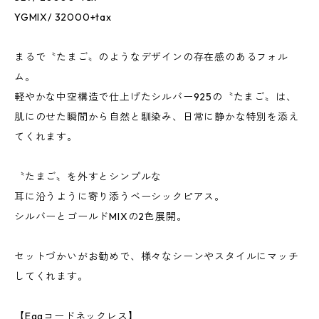
YGMIX/ 32000+tax
まるで〝たまご〟のようなデザインの存在感のあるフォル
ム。
軽やかな中空構造で仕上げたシルバー925の〝たまご〟は、
肌にのせた瞬間から自然と馴染み、日常に静かな特別を添え
てくれます。
〝たまご〟を外すとシンプルな
耳に沿うように寄り添うベーシックピアス。
シルバーとゴールドMIXの2色展開。
セットづかいがお勧めで、様々なシーンやスタイルにマッチ
してくれます。
【Eggコードネックレス】