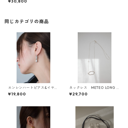
¥30,800
同じカテゴリの商品
エンレンハートピアス&イヤリ
ネックレス METEO LONG N
ング
ECKLACE
¥19,800
¥29,700