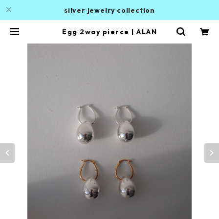
silver jewelry collection
Egg 2way pierce | ALAN