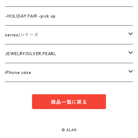
-HOLIDAY FAIR -pick up
series/シリーズ
中空構造デザイン
JEWELRY/SILVER.PEARL
marina series/マリーナシリーズ
getsumen series/月面シリーズ
PIRCE & EARRNG
iPhone case
square series/スクエアシリーズ
EARCUFF
AKOYA OVAL series/アコヤ真珠
RING
iPhone14 series
商品一覧に戻る
enren series/エンレン シリーズ
MEDA series/メダシリーズ
NECKLACE
iPhone13 series
Heart Wring series/ハートWリングシリーズ
PEARL
PEARL /パール
BRACELET
iPhone12series
© ALAN