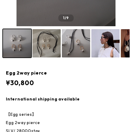
1
/9
Egg 2way pierce
¥30,800
International shipping available
【Egg series】
Egg 2way pierce
SLV/ 28000+tax