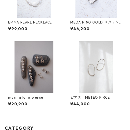
EMMA PEARL NECKLACE
MEDA RING GOLD メダリン
グゴールド
¥99,000
¥46,200
marina long pierce
ピアス METEO PIRCE
¥20,900
¥44,000
CATEGORY