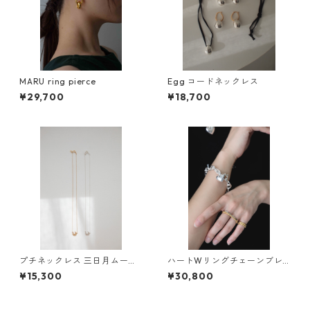
MARU ring pierce
Egg コードネックレス
¥29,700
¥18,700
プチネックレス 三日月ムーン/
ハートWリングチェーンブレ
GETSUMEN petit necklace m
スレット
¥15,300
¥30,800
ikazuki moon