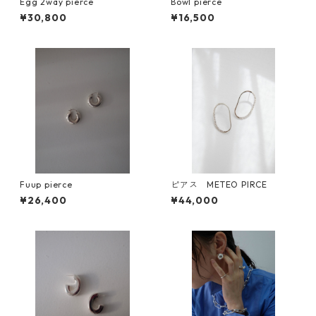
Egg 2way pierce
Bowl pierce
¥30,800
¥16,500
Fuup pierce
ピアス METEO PIRCE
¥26,400
¥44,000