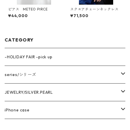
ピアス METEO PIRCE
スクエアチェーンネックレス
¥44,000
¥71,500
CATEGORY
-HOLIDAY FAIR -pick up
series/シリーズ
中空構造デザイン
JEWELRY/SILVER.PEARL
marina series/マリーナシリーズ
getsumen series/月面シリーズ
PIRCE & EARRNG
iPhone case
square series/スクエアシリーズ
EARCUFF
AKOYA OVAL series/アコヤ真珠
RING
iPhone14 series