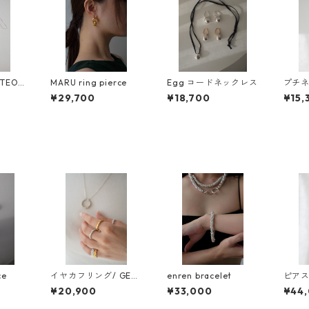
EO L
MARU ring pierce
Egg コードネックレス
プチネ
E
ムーン/
¥29,700
¥18,700
¥15,
tit n
i moo
ce
イヤカフリング/ GETS
enren bracelet
ピアス 
UMEN mini
E
¥20,900
¥33,000
¥44