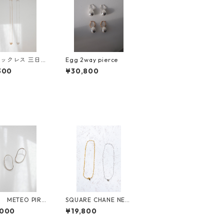
ックレス 三日月
Egg 2way pierce
GETSUMEN pe
300
¥30,800
ecklace mikazuk
n
METEO PIRC
SQUARE CHANE NEC
KLACE SLV
,000
¥19,800