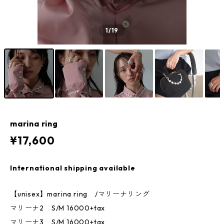
1
/19
marina ring
¥17,600
International shipping available
【unisex】marina ring /マリーナリング
マリーナ2 S/M 16000+tax
マリーナ3 S/M 16000+tax