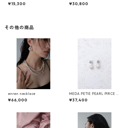
GETSUMEN petit necklace m
¥15,300
¥30,800
ikazuki moon
その他の商品
enren necklace
MEDA PETIE PEARL PIRCE &
EARING SLV メダプチ ピア
¥66,000
¥37,400
ス&イヤリング