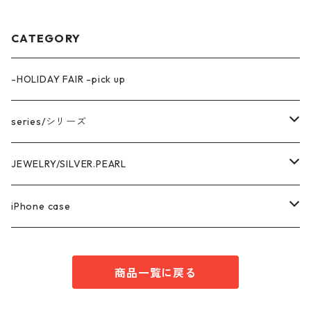
CATEGORY
-HOLIDAY FAIR -pick up
series/シリーズ
中空構造デザイン
JEWELRY/SILVER.PEARL
marina series/マリーナシリーズ
getsumen series/月面シリーズ
PIRCE & EARRNG
iPhone case
square series/スクエアシリーズ
EARCUFF
AKOYA OVAL series/アコヤ真珠
RING
iPhone14 series
商品一覧に戻る
enren series/エンレン シリーズ
MEDA series/メダシリーズ
NECKLACE
iPhone13 series