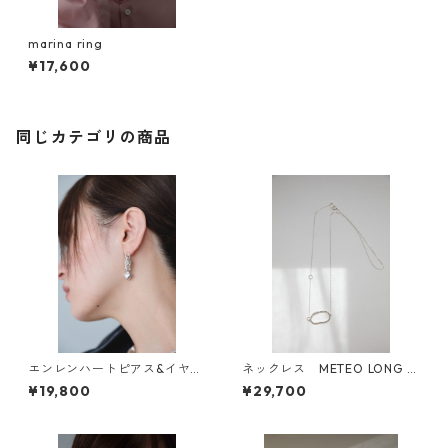
marina ring
¥17,600
同じカテゴリの商品
エンレンハートピアス&イヤリ
ネックレス METEO LONG N
ング
ECKLACE
¥19,800
¥29,700