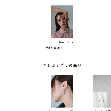
marina charm&neckl
ace
¥55,000
同じカテゴリの商品