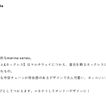
le
arina series。
ム&ネックレス】はマルチウェイにつかえ、首元を飾るネックレス
優れもの。
かな中空チェーンが存在感のあるデザインで大人可愛い、カッコいい
タイプとしてつかえます。コネクトしてオンリーデザインに！