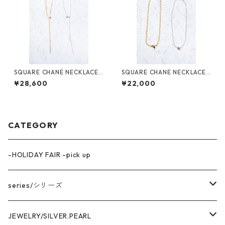
SQUARE CHANE NECKLACE
SQUARE CHANE NECKLACE
60 GLD
ショートGLD
¥28,600
¥22,000
CATEGORY
-HOLIDAY FAIR -pick up
series/シリーズ
中空構造デザイン
JEWELRY/SILVER.PEARL