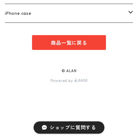
marina series/マリーナシリーズ
getsumen series/月面シリーズ
PIRCE & EARRNG
iPhone case
square series/スクエアシリーズ
EARCUFF
AKOYA OVAL series/アコヤ真珠
RING
iPhone14 series
商品一覧に戻る
enren series/エンレン シリーズ
MEDA series/メダシリーズ
NECKLACE
iPhone13 series
Heart Wring series/ハートWリングシリーズ
PEARL
PEARL /パール
BRACELET
iPhone12series
© ALAN
Powered by
Tahiti pearl /タヒチパール
ANCLET
iPhone11series
EN series/エンシリーズ
CHARM
iPhone SE
baroque pearl /バロックパール
ショップに質問する