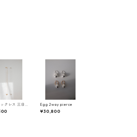
ックレス 三日月
Egg 2way pierce
GETSUMEN pe
300
¥30,800
ecklace mikazuk
n