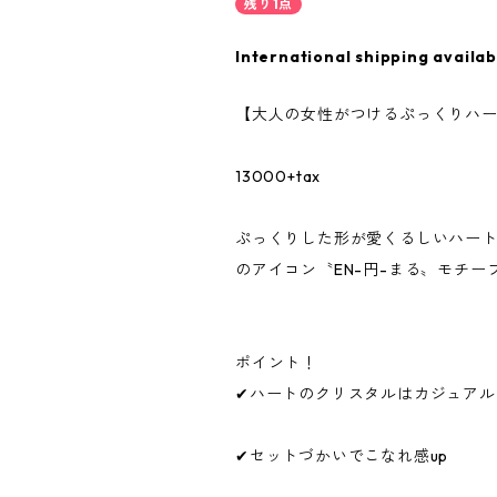
残り1点
International shipping availab
【大人の女性がつけるぷっくりハ
13000+tax
ぷっくりした形が愛くるしいハー
のアイコン〝EN-円-まる〟モチ
ポイント！
✔︎ハートのクリスタルはカジュア
✔︎セットづかいでこなれ感up