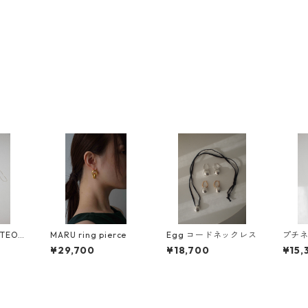
EO L
MARU ring pierce
Egg コードネックレス
プチネ
E
ムーン/
¥29,700
¥18,700
¥15,
tit n
i moo