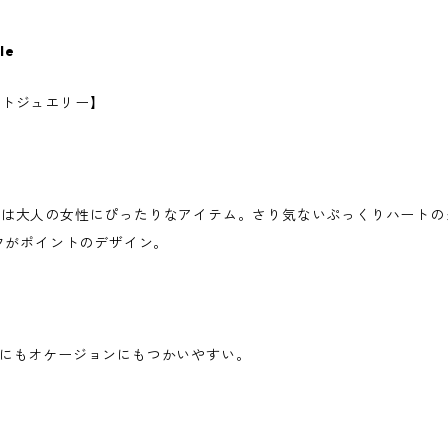
le
ートジュエリー】
トは大人の女性にぴったりなアイテム。さり気ないぷっくりハートの
ーフがポイントのデザイン。
ルにもオケージョンにもつかいやすい。