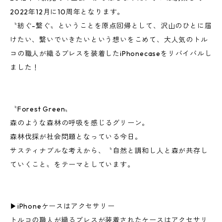
2022年12月に10周年となります。
〝紡ぐ-繋ぐ〟ということを原点回帰として、沢山のひとに届
けたい、繋いでいきたいという想いをこめて、大人気のトル
コの職人が織るブレスを装着したiPhonecaseをリバイバルし
ました！
〝Forest Green〟
森のような森林の呼吸を感じるグリーン。
森林伐採が社会問題となっている今日。
サスティナブルな考えから、〝自然と調和し人と森が共存し
ていくこと〟をテーマとしています。
▶︎iPhoneケースはアクセサリー
トルコの職人が織るブレスが装着されたケースはアクセサリ