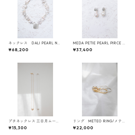
ネックレス DALI PEARL NE
MEDA PETIE PEARL PIRCE &
CKLACE
EARING SLV メダプチ ピア
¥68,200
¥37,400
ス&イヤリング
プチネックレス 三日月ムーン/
リング METEO RING/メテオ
GETSUMEN petit necklace m
リング
¥15,300
¥22,000
ikazuki moon