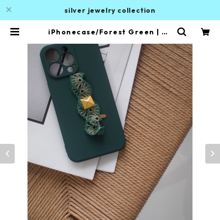
silver jewelry collection
iPhonecase/Forest Green | AL
AN