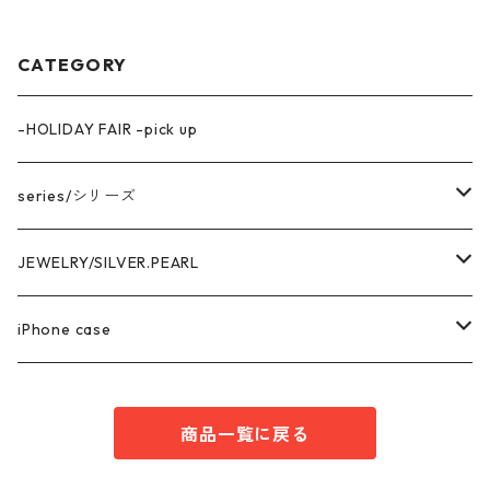
CATEGORY
-HOLIDAY FAIR -pick up
series/シリーズ
中空構造デザイン
JEWELRY/SILVER.PEARL
marina series/マリーナシリーズ
getsumen series/月面シリーズ
PIRCE & EARRNG
iPhone case
square series/スクエアシリーズ
EARCUFF
AKOYA OVAL series/アコヤ真珠
RING
iPhone14 series
商品一覧に戻る
enren series/エンレン シリーズ
MEDA series/メダシリーズ
NECKLACE
iPhone13 series