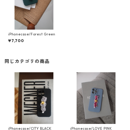
iPhonecase/Forest Green
¥7,700
同じカテゴリの商品
iPhonecase/CITY BLACK
iPhonecase/LOVE PINK