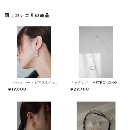
同じカテゴリの商品
エンレンハートピアス&イヤリ
ネックレス METEO LONG N
ング
ECKLACE
¥19,800
¥29,700