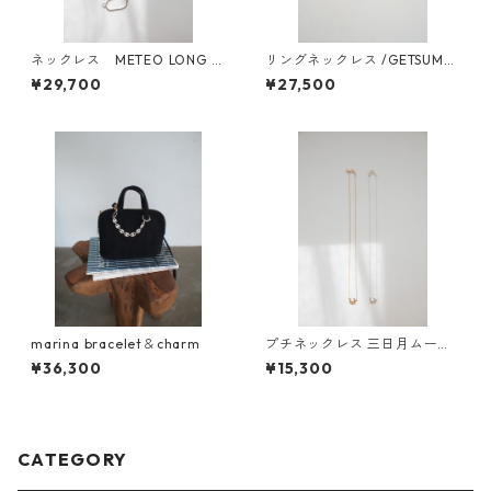
ネックレス METEO LONG N
リングネックレス /GETSUME
ECKLACE
N ring necklace
¥29,700
¥27,500
marina bracelet＆charm
プチネックレス 三日月ムーン/
GETSUMEN petit necklace m
¥36,300
¥15,300
ikazuki moon
CATEGORY