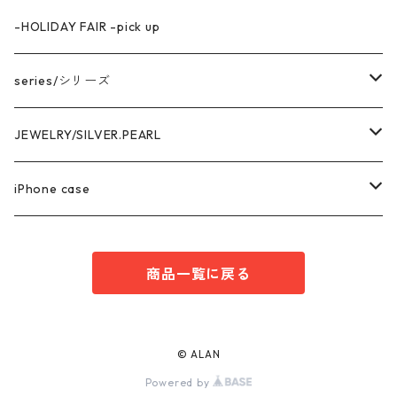
-HOLIDAY FAIR -pick up
series/シリーズ
中空構造デザイン
JEWELRY/SILVER.PEARL
marina series/マリーナシリーズ
getsumen series/月面シリーズ
PIRCE & EARRNG
iPhone case
square series/スクエアシリーズ
EARCUFF
AKOYA OVAL series/アコヤ真珠
RING
iPhone14 series
商品一覧に戻る
enren series/エンレン シリーズ
MEDA series/メダシリーズ
NECKLACE
iPhone13 series
Heart Wring series/ハートWリングシリーズ
PEARL
PEARL /パール
BRACELET
iPhone12series
© ALAN
Powered by