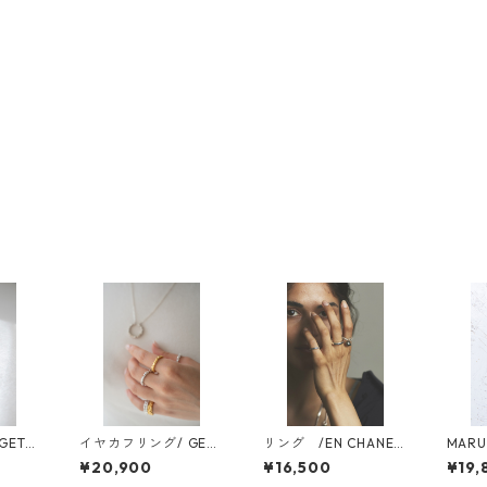
ETS
イヤカフリング/ GETS
リング /EN CHANE
MARU
UMEN mini
RING エンチェーンリ
MIX 2
¥20,900
¥16,500
¥19,
ング