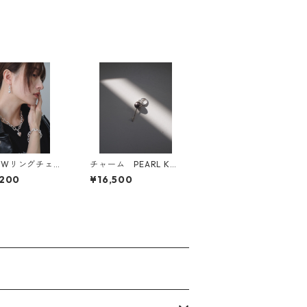
トWリングチェー
チャーム PEARL KE
ックレス
Y / Tahiti pearl
,200
¥16,500