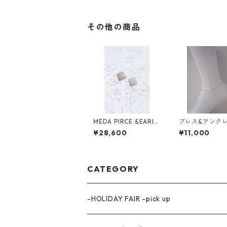
その他の商品
MEDA PIRCE &EARIN
ブレス&アンク
G SLV メダピアス&イ
nisex
¥28,600
¥11,000
ヤリング
CATEGORY
-HOLIDAY FAIR -pick up