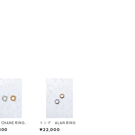
 CHANE RING
リング ALAN RING
pair SET
800
¥22,000