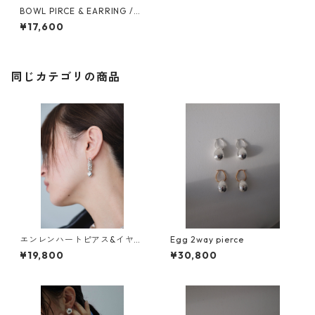
BOWL PIRCE & EARRING /SL
V
¥17,600
同じカテゴリの商品
エンレンハートピアス&イヤリ
Egg 2way pierce
ング
¥19,800
¥30,800