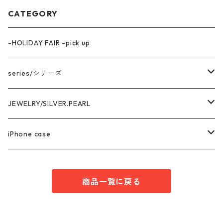
CATEGORY
-HOLIDAY FAIR -pick up
series/シリーズ
中空構造デザイン
JEWELRY/SILVER.PEARL
marina series/マリーナシリーズ
getsumen series/月面シリーズ
PIRCE & EARRNG
iPhone case
square series/スクエアシリーズ
EARCUFF
AKOYA OVAL series/アコヤ真珠
RING
iPhone14 series
商品一覧に戻る
enren series/エンレン シリーズ
MEDA series/メダシリーズ
NECKLACE
iPhone13 series
Heart Wring series/ハートWリングシリーズ
PEARL