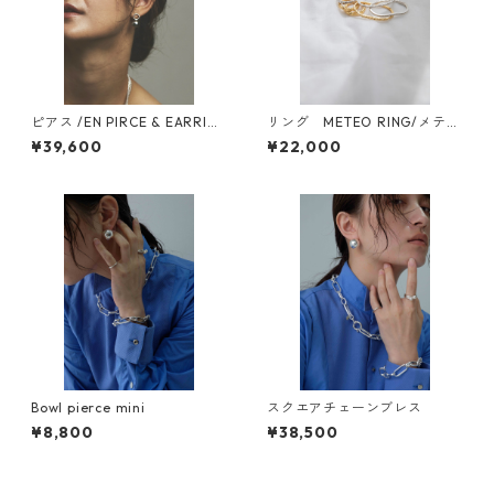
ピアス /EN PIRCE & EARRIN
リング METEO RING/メテオ
G pair エンピアス＆イヤリ
リング
¥39,600
¥22,000
ング・ペア
Bowl pierce mini
スクエアチェーンブレス
¥8,800
¥38,500